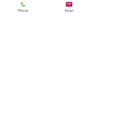
Phone
Email
Dates et Horaires
d'ouverture
MAI à SEPTEMBRE
Lundi au dimanche
9 h - 20 h